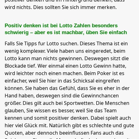
wird nichts. Dies sollten Sie sich immer merken.
Positiv denken ist bei Lotto Zahlen besonders
schwierig – aber es ist machbar, üben Sie einfach
Falls Sie Tipps fur Lotto suchen. Dieses Thema ist ein
wenig komplexer. Viele haben uns eingeredet, beim
Lotto kann man nichts gewinnen. Deswegen sitzt die
Blockade tief. Wer einmal einen Lotto Gewinn hatte,
wird leichter noch einen machen. Beim Poker ist es
einfacher, weil Sie hier in das Schicksal eingreifen
können. Sie haben das Gefühl, dass Sie es eher in der
Hand haben, deswegen sind die Gewinnchancen
größer. Dies gilt auch bei Sportwetten. Die Menschen
glauben, Sie wissen es besser, weil Sie das Team
kennen und somit positiver denken. Dabei spielt auch
hier viel Glück mit. Natürlich gibt es schlechte und gute
Quoten, aber dennoch beeinflussen Fans auch das