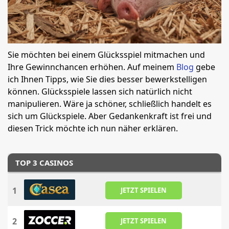
Sie möchten bei einem Glücksspiel mitmachen und
Ihre Gewinnchancen erhöhen. Auf meinem
Blog
gebe
ich Ihnen Tipps, wie Sie dies besser bewerkstelligen
können. Glücksspiele lassen sich natürlich nicht
manipulieren. Wäre ja schöner, schließlich handelt es
sich um Glückspiele. Aber Gedankenkraft ist frei und
diesen Trick möchte ich nun näher erklären.
TOP 3 CASINOS
1
JETZT SPIELEN
2
JETZT SPIELEN