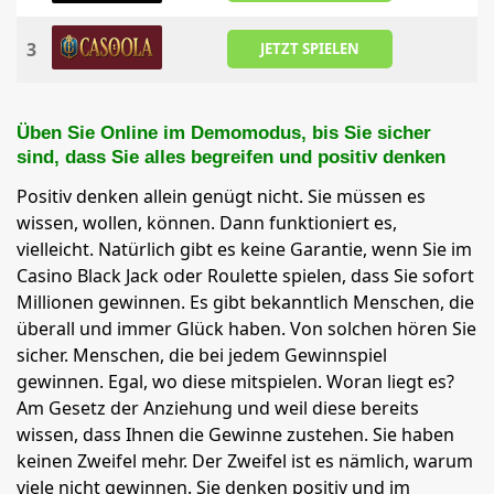
3
JETZT SPIELEN
Üben Sie Online im Demomodus, bis Sie sicher
sind, dass Sie alles begreifen und positiv denken
Positiv denken allein genügt nicht. Sie müssen es
wissen, wollen, können. Dann funktioniert es,
vielleicht. Natürlich gibt es keine Garantie, wenn Sie im
Casino Black Jack oder Roulette spielen, dass Sie sofort
Millionen gewinnen. Es gibt bekanntlich Menschen, die
überall und immer Glück haben. Von solchen hören Sie
sicher. Menschen, die bei jedem Gewinnspiel
gewinnen. Egal, wo diese mitspielen. Woran liegt es?
Am Gesetz der Anziehung und weil diese bereits
wissen, dass Ihnen die Gewinne zustehen. Sie haben
keinen Zweifel mehr. Der Zweifel ist es nämlich, warum
viele nicht gewinnen. Sie denken positiv und im